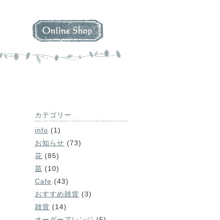
カテゴリー
info
(1)
お知らせ
(73)
花
(85)
苗
(10)
Cafe
(43)
おすすめ雑貨
(3)
雑貨
(14)
オーダーアレンジ
(5)