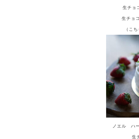
生チョ
生チョ
（こちら
ノエル ハ
生