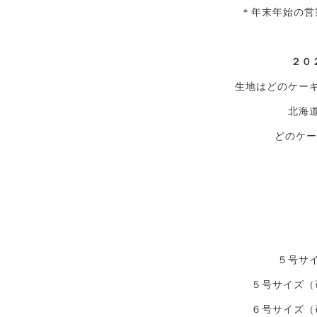
＊年末年始の営
２０
生地はどのケー
北海
どのケー
５号サ
５号サイズ（
６号サイズ（