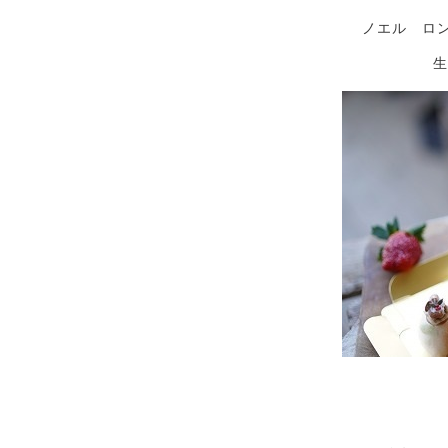
ノエル ロ
生