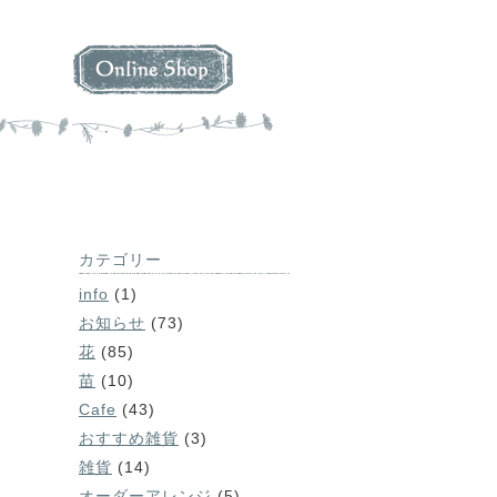
カテゴリー
info
(1)
お知らせ
(73)
花
(85)
苗
(10)
Cafe
(43)
おすすめ雑貨
(3)
雑貨
(14)
オーダーアレンジ
(5)