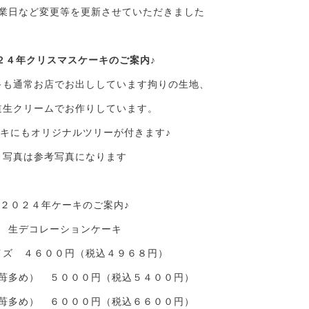
業日など変更等を更新させていただきました
２４
年クリスマスケーキのご案内♪
キも通常お店でお出ししています拘りの生地、
道生クリームでお作りしています。
キにもオリジナルツリーが付きます♪
写真は参考写真になります
２０２４年ケーキのご案内♪
生デコレーションケーキ
イズ ４６００円（税込４９６８円）
苺多め） ５０００円（税込５４００円）
苺多め） ６０００円（税込６６００円）