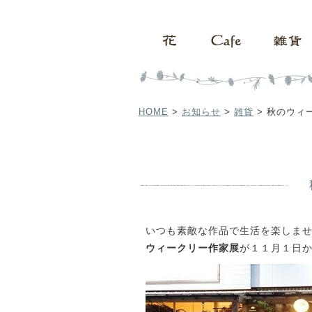
HOME
>
お知らせ
>
雑貨
>
秋のウィ
いつも素敵な作品で生活を楽しま
ウィークリー作家展
が１１月１日か