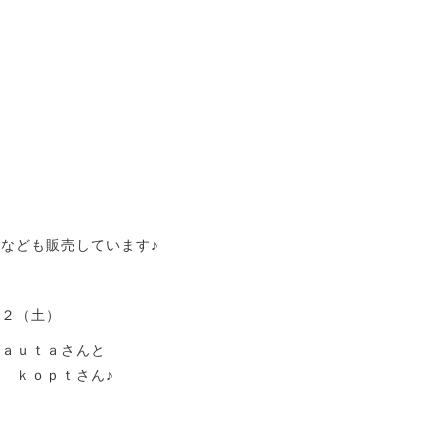
なども販売しています♪
１２（土）
ｎａｕｔａさんと
 ｋｏｐｔさん♪