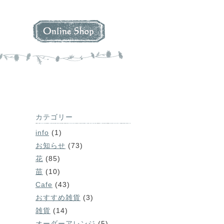
カテゴリー
info
(1)
お知らせ
(73)
花
(85)
苗
(10)
Cafe
(43)
おすすめ雑貨
(3)
雑貨
(14)
オーダーアレンジ
(5)