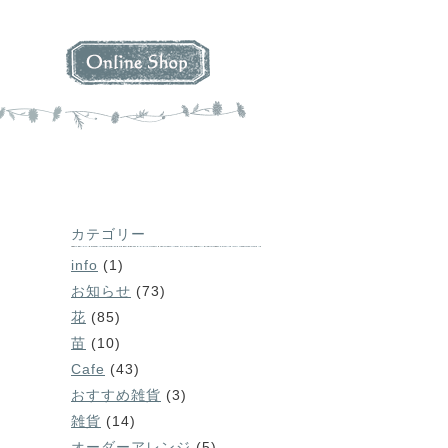
カテゴリー
info
(1)
お知らせ
(73)
花
(85)
苗
(10)
Cafe
(43)
おすすめ雑貨
(3)
雑貨
(14)
オーダーアレンジ
(5)