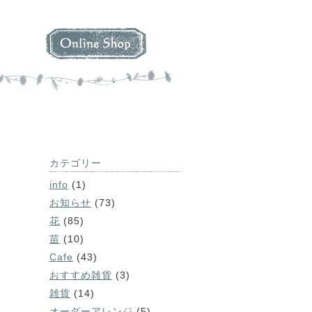
カテゴリー
info
(1)
お知らせ
(73)
花
(85)
苗
(10)
Cafe
(43)
おすすめ雑貨
(3)
雑貨
(14)
オーダーアレンジ
(5)