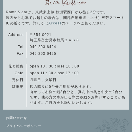
Ramb'S earは、東武東上線 鶴瀬駅西口から徒歩3分です。
遠方からお車でお越しの場合は、関越自動車道（上り）三芳スマート
ICの近くです。詳しくは
Access
のページをご覧ください。
Address
〒354-0021
埼玉県富士見市鶴馬３４６８
Tel
049-293-6424
Fax
049-293-6425
花と雑貨
open 10：30 close 18：00
Cafe
open 11：30 close 17：00
定休日
月曜日、火曜日
駐車場
店の隣りに5台分ご用意があります。
向かって右側の縦3台分と、真ん中の奥と中央の2台分
です。他の方の車が出る際に移動をお願いすることがあ
ります。ご協力をお願いいたします。
お問い合わせ
プライバシーポリシー