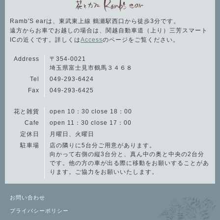
Ramb'S earは、東武東上線 鶴瀬駅西口から徒歩3分です。
遠方からお車でお越しの場合は、関越自動車道（上り）三芳スマート
ICの近くです。詳しくは
Access
のページをご覧ください。
Address
〒354-0021
埼玉県富士見市鶴馬３４６８
Tel
049-293-6424
Fax
049-293-6425
花と雑貨
open 10：30 close 18：00
Cafe
open 11：30 close 17：00
定休日
月曜日、火曜日
駐車場
店の隣りに5台分ご用意があります。
向かって右側の縦3台分と、真ん中の奥と中央の2台分
です。他の方の車が出る際に移動をお願いすることがあ
ります。ご協力をお願いいたします。
お問い合わせ
プライバシーポリシー