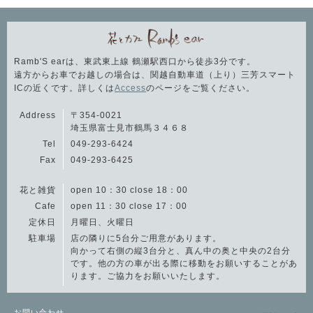
Ramb'S earは、東武東上線 鶴瀬駅西口から徒歩3分です。
遠方からお車でお越しの場合は、関越自動車道（上り）三芳スマート
ICの近くです。詳しくは
Access
のページをご覧ください。
Address
〒354-0021
埼玉県富士見市鶴馬３４６８
Tel
049-293-6424
Fax
049-293-6425
花と雑貨
open 10：30 close 18：00
Cafe
open 11：30 close 17：00
定休日
月曜日、火曜日
駐車場
店の隣りに5台分ご用意があります。
向かって右側の縦3台分と、真ん中の奥と中央の2台分
です。他の方の車が出る際に移動をお願いすることがあ
ります。ご協力をお願いいたします。
お問い合わせ