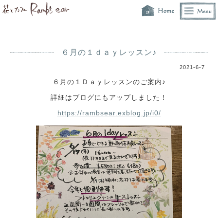
６月の１ｄａｙレッスン♪
2021-6-7
６月の１Ｄａｙレッスンのご案内♪
詳細はブログにもアップしました！
https://rambsear.exblog.jp/i0/