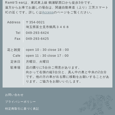
Ramb'S earは、東武東上線 鶴瀬駅西口から徒歩3分です。
遠方からお車でお越しの場合は、関越自動車道（上り）三芳スマート
ICの近くです。詳しくは
Access
のページをご覧ください。
Address
〒354-0021
埼玉県富士見市鶴馬３４６８
Tel
049-293-6424
Fax
049-293-6425
花と雑貨
open 10：30 close 18：00
Cafe
open 11：30 close 17：00
定休日
月曜日、火曜日
駐車場
店の隣りに5台分ご用意があります。
向かって右側の縦3台分と、真ん中の奥と中央の2台分
です。他の方の車が出る際に移動をお願いすることがあ
ります。ご協力をお願いいたします。
お問い合わせ
プライバシーポリシー
特定商取引に基づく表記